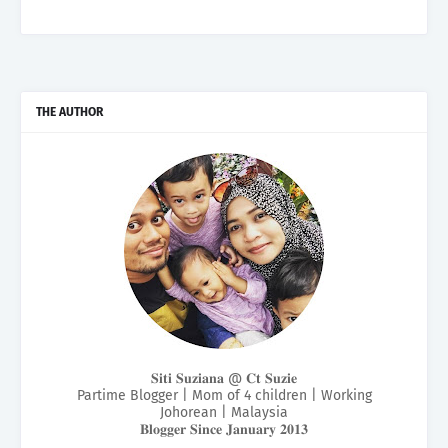
THE AUTHOR
𝐒𝐢𝐭𝐢 𝐒𝐮𝐳𝐢𝐚𝐧𝐚 @ 𝐂𝐭 𝐒𝐮𝐳𝐢𝐞
Partime Blogger | Mom of 4 children | Working
Johorean | Malaysia
𝐁𝐥𝐨𝐠𝐠𝐞𝐫 𝐒𝐢𝐧𝐜𝐞 𝐉𝐚𝐧𝐮𝐚𝐫𝐲 𝟐𝟎𝟏𝟑