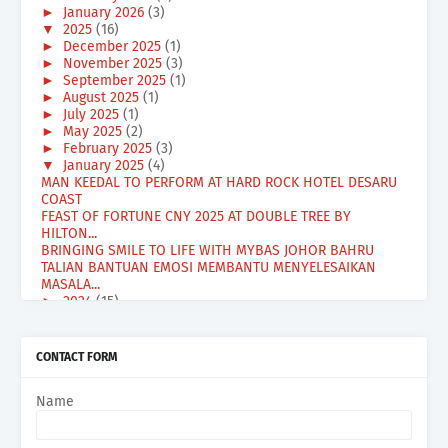
►
January 2026
(3)
▼
2025
(16)
►
December 2025
(1)
►
November 2025
(3)
►
September 2025
(1)
►
August 2025
(1)
►
July 2025
(1)
►
May 2025
(2)
►
February 2025
(3)
▼
January 2025
(4)
MAN KEEDAL TO PERFORM AT HARD ROCK HOTEL DESARU
COAST
FEAST OF FORTUNE CNY 2025 AT DOUBLE TREE BY
HILTON...
BRINGING SMILE TO LIFE WITH MYBAS JOHOR BAHRU
TALIAN BANTUAN EMOSI MEMBANTU MENYELESAIKAN
MASALA...
►
2024
(15)
►
August 2024
(1)
►
July 2024
(2)
►
May 2024
(2)
CONTACT FORM
►
April 2024
(1)
►
March 2024
(4)
Name
►
February 2024
(5)
►
2023
(67)
►
December 2023
(6)