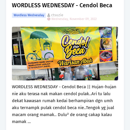
WORDLESS WEDNESDAY - Cendol Beca
ctsuzie
Wordless Wednesday
Wednesday, November 09, 2022
WORDLESS WEDNESDAY - Cendol Beca || Hujan-hujan
nie aku terasa nak makan cendol pulak..Ari tu lalu
dekat kawasan rumah kedai berhampiran dgn umh
aku ternampk pulak cendol beca nie..Tengok yg jual
macam orang mamak.. Dulu² de orang cakap kalau
mamak …