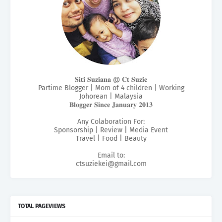
𝐒𝐢𝐭𝐢 𝐒𝐮𝐳𝐢𝐚𝐧𝐚 @ 𝐂𝐭 𝐒𝐮𝐳𝐢𝐞
Partime Blogger | Mom of 4 children | Working
Johorean | Malaysia
𝐁𝐥𝐨𝐠𝐠𝐞𝐫 𝐒𝐢𝐧𝐜𝐞 𝐉𝐚𝐧𝐮𝐚𝐫𝐲 𝟐𝟎𝟏𝟑
Any Colaboration For:
Sponsorship | Review | Media Event
Travel | Food | Beauty
Email to:
ctsuziekei@gmail.com
TOTAL PAGEVIEWS