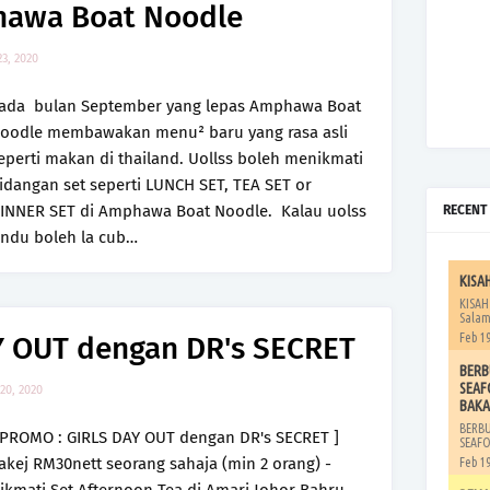
hawa Boat Noodle
23, 2020
ada bulan September yang lepas Amphawa Boat
oodle membawakan menu² baru yang rasa asli
eperti makan di thailand. Uollss boleh menikmati
idangan set seperti LUNCH SET, TEA SET or
INNER SET di Amphawa Boat Noodle. Kalau uolss
RECENT
indu boleh la cub…
KISA
KISAH
Salam
Y OUT dengan DR's SECRET
Feb 19
BERB
SEAF
20, 2020
BAKA
BERB
 PROMO : GIRLS DAY OUT dengan DR's SECRET ]
SEAFO
akej RM30nett seorang sahaja (min 2 orang) -
Feb 19