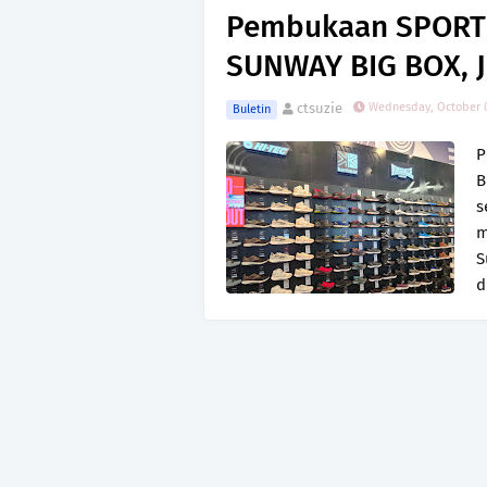
Pembukaan SPORT 
SUNWAY BIG BOX, 
ctsuzie
Wednesday, October 0
Buletin
P
B
s
m
S
d