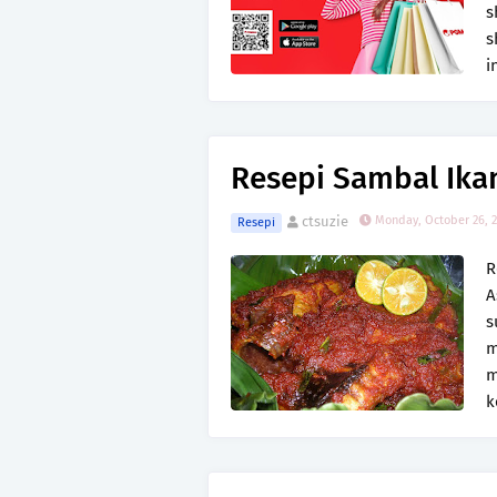
s
s
i
Resepi Sambal Ika
ctsuzie
Monday, October 26, 
Resepi
R
A
s
m
m
k