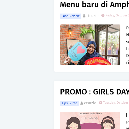
Menu baru di Amp
ctsuzie
Friday, October 
Food Review
P
N
s
h
D
r
PROMO : GIRLS DA
ctsuzie
Tuesday, October 
Tips & Info
[
P