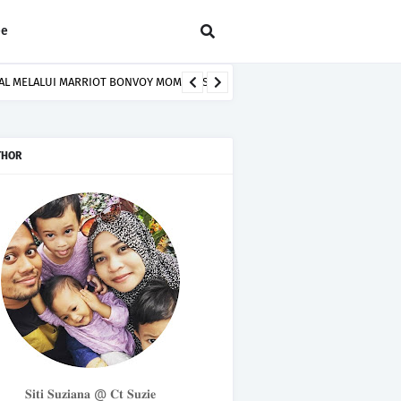
ee
MAL MELALUI MARRIOT BONVOY MOMENTS
THOR
𝐒𝐢𝐭𝐢 𝐒𝐮𝐳𝐢𝐚𝐧𝐚 @ 𝐂𝐭 𝐒𝐮𝐳𝐢𝐞