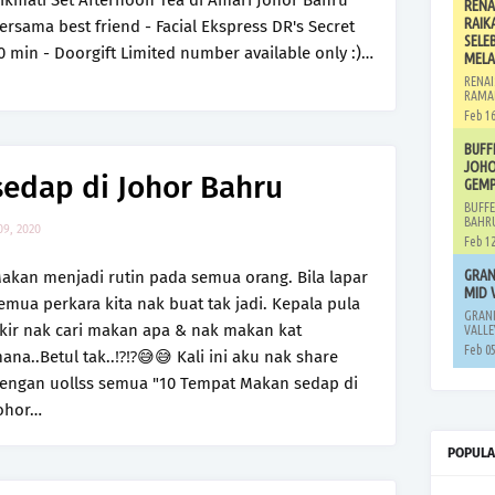
ikmati Set Afternoon Tea di Amari Johor Bahru
RENA
RAIK
ersama best friend - Facial Ekspress DR's Secret
SELE
0 min - Doorgift Limited number available only :)…
MELA
RENAI
RAMA
Feb 16
BUFF
JOHO
edap di Johor Bahru
GEMP
BUFFE
BAHRU
09, 2020
Feb 12
GRAN
akan menjadi rutin pada semua orang. Bila lapar
MID 
emua perkara kita nak buat tak jadi. Kepala pula
GRAND
ikir nak cari makan apa & nak makan kat
VALLE
Feb 05
ana..Betul tak..⁉️⁉️😅😅 Kali ini aku nak share
engan uollss semua "10 Tempat Makan sedap di
ohor…
POPULA