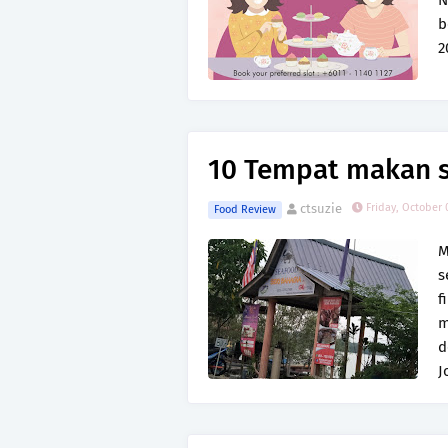
N
b
2
10 Tempat makan s
ctsuzie
Friday, October 
Food Review
M
s
f
m
d
J