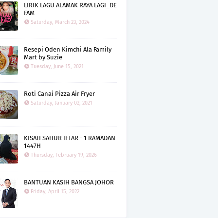
LIRIK LAGU ALAMAK RAYA LAGI_DE
FAM
Saturday, March 23, 2024
Resepi Oden Kimchi Ala Family
Mart by Suzie
Tuesday, June 15, 2021
Roti Canai Pizza Air Fryer
Saturday, January 02, 2021
KISAH SAHUR IFTAR - 1 RAMADAN
1447H
Thursday, February 19, 2026
BANTUAN KASIH BANGSA JOHOR
Friday, April 15, 2022