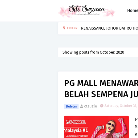
Hom
RENAISSANCE JOHOR BAHRU HO
TICKER
Showing posts from October, 2020
PG MALL MENAWAR
BELAH SEMPENA JUA
ctsuzie
Saturday, October 31,
Buletin
P
S
a