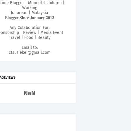
rtime Blogger | Mom of 4 children |
Working
Johorean | Malaysia
𝐁𝐥𝐨𝐠𝐠𝐞𝐫 𝐒𝐢𝐧𝐜𝐞 𝐉𝐚𝐧𝐮𝐚𝐫𝐲 𝟐𝟎𝟏𝟑
Any Colaboration For:
onsorship | Review | Media Event
Travel | Food | Beauty
Email to:
ctsuziekei@gmail.com
PAGEVIEWS
NaN