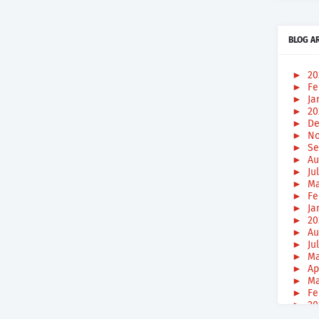
BLOG A
►
2
►
Fe
►
Ja
►
2
►
De
►
No
►
Se
►
Au
►
Ju
►
Ma
►
Fe
►
Ja
►
2
►
Au
►
Ju
►
Ma
►
Ap
►
Ma
►
Fe
►
2
►
De