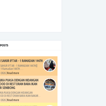
 POSTS
H SAHUR IFTAR - 1 RAMADAN 1447H
 SAHUR IFTAR - 1 RAMADAN 1447H||
 1 Ramadan 1447H.....
 2026 |
Read more
UKA PUASA DENGAN HIDANGAN
OOD DI RESTORAN BARA IKAN
R SENIBONG
UKA PUASA DENGAN HIDANGAN
OD DI RESTORAN BARA IKAN BAKAR...
 2026 |
Read more