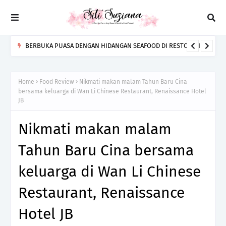
RENAISSANCE JOHOR BAHRU HOTEL RAIKAN GEMPITA RAMADAN
BERSAMA SELEBRITI SHIELA RUSLY & ZAM AKMAL MELALUI
MARRIOT BONVOY MOMENTS
Home
Food Review
Nikmati makan malam Tahun Baru Cina
bersama keluarga di Wan Li Chinese Restaurant, Renaissance Hotel
JB
Nikmati makan malam
Tahun Baru Cina bersama
keluarga di Wan Li Chinese
Restaurant, Renaissance
Hotel JB