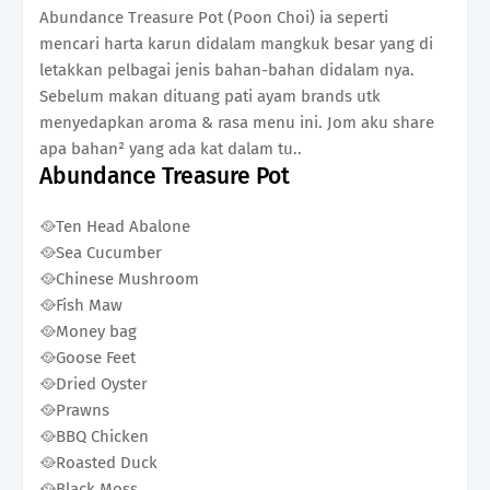
Abundance Treasure Pot (Poon Choi) ia seperti
mencari harta karun didalam mangkuk besar yang di
letakkan pelbagai jenis bahan-bahan didalam nya.
Sebelum makan dituang pati ayam brands utk
menyedapkan aroma & rasa menu ini. Jom aku share
apa bahan² yang ada kat dalam tu..
Abundance Treasure Pot
🥘Ten Head Abalone
🥘Sea Cucumber
🥘Chinese Mushroom
🥘Fish Maw
🥘Money bag
🥘Goose Feet
🥘Dried Oyster
🥘Prawns
🥘BBQ Chicken
🥘Roasted Duck
🥘Black Moss