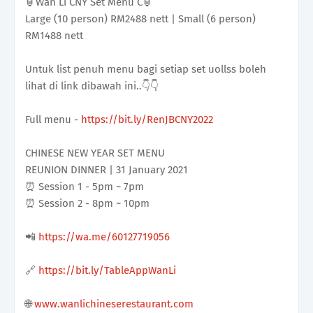
🏮Wan Li CNY Set Menu C🏮
Large (10 person) RM2488 nett | Small (6 person)
RM1488 nett
Untuk list penuh menu bagi setiap set uollss boleh
lihat di link dibawah ini..👇👇
Full menu -
https://bit.ly/RenJBCNY2022
CHINESE NEW YEAR SET MENU
REUNION DINNER | 31 January 2021
⏰ Session 1 - 5pm ~ 7pm
⏰ Session 2 - 8pm ~ 10pm
📲
https://wa.me/60127719056
🔗
https://bit.ly/TableAppWanLi
🌐
www.wanlichineserestaurant.com