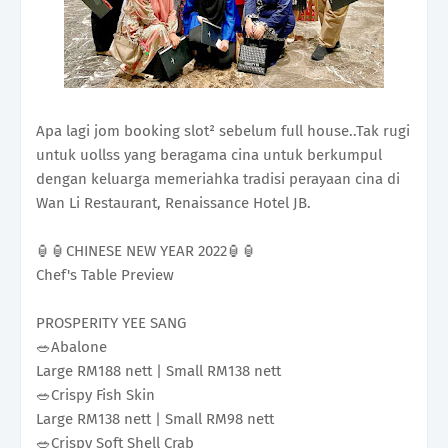
Apa lagi jom booking slot² sebelum full house..Tak rugi
untuk uollss yang beragama cina untuk berkumpul
dengan keluarga memeriahka tradisi perayaan cina di
Wan Li Restaurant, Renaissance Hotel JB.
🏮🏮CHINESE NEW YEAR 2022🏮🏮
Chef's Table Preview
PROSPERITY YEE SANG
🥗Abalone
Large RM188 nett | Small RM138 nett
🥗Crispy Fish Skin
Large RM138 nett | Small RM98 nett
🥗Crispy Soft Shell Crab