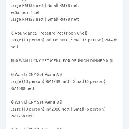
Large RM138 nett | Small RM98 nett
🥗Salmon Fillet
Large RM128 nett | Small RM98 nett
🥘Abundance Treasure Pot (Poon Choi)
Large (10 person) RM938 nett | Small (5 person) RM498
nett
🧧🏮WAN LI CNY SET MENU FOR REUNION DINNER🏮🧧
🏮Wan Li CNY Set Menu A🏮
Large (10 person) RM1788 nett | Small (6 person)
RM1088 nett
🏮Wan Li CNY Set Menu B🏮
Large (10 person) RM2088 nett | Small (6 person)
RM1288 nett