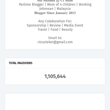
𝐒𝐢𝐭𝐢 𝐒𝐮𝐳𝐢𝐚𝐧𝐚 @ 𝐂𝐭 𝐒𝐮𝐳𝐢𝐞
Partime Blogger | Mom of 4 children | Working
Johorean | Malaysia
𝐁𝐥𝐨𝐠𝐠𝐞𝐫 𝐒𝐢𝐧𝐜𝐞 𝐉𝐚𝐧𝐮𝐚𝐫𝐲 𝟐𝟎𝟏𝟑
Any Colaboration For:
Sponsorship | Review | Media Event
Travel | Food | Beauty
Email to:
ctsuziekei@gmail.com
TOTAL PAGEVIEWS
1,105,644