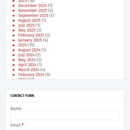
►
2025
(16)
►
December 2025
(1)
►
November 2025
(3)
►
September 2025
(1)
►
August 2025
(1)
►
July 2025
(1)
►
May 2025
(2)
►
February 2025
(3)
►
January 2025
(4)
►
2024
(15)
►
August 2024
(1)
►
July 2024
(2)
►
May 2024
(2)
►
April 2024
(1)
►
March 2024
(4)
►
February 2024
(5)
►
2023
(67)
►
December 2023
(6)
►
October 2023
(3)
►
September 2023
(3)
CONTACT FORM
►
August 2023
(2)
►
July 2023
(2)
Name
►
June 2023
(1)
►
May 2023
(2)
►
April 2023
(3)
►
March 2023
(21)
Email
*
►
February 2023
(15)