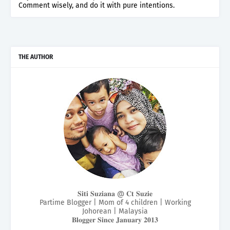
Comment wisely, and do it with pure intentions.
THE AUTHOR
𝐒𝐢𝐭𝐢 𝐒𝐮𝐳𝐢𝐚𝐧𝐚 @ 𝐂𝐭 𝐒𝐮𝐳𝐢𝐞
Partime Blogger | Mom of 4 children | Working
Johorean | Malaysia
𝐁𝐥𝐨𝐠𝐠𝐞𝐫 𝐒𝐢𝐧𝐜𝐞 𝐉𝐚𝐧𝐮𝐚𝐫𝐲 𝟐𝟎𝟏𝟑