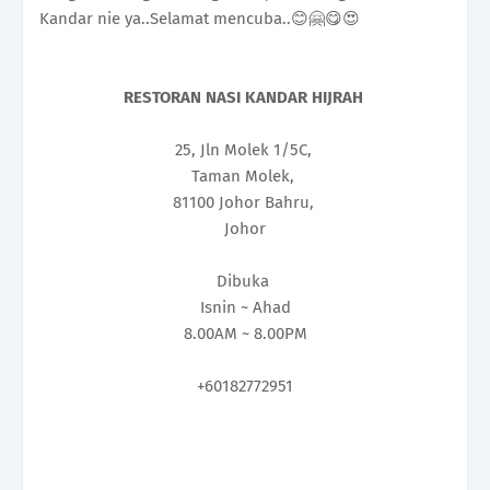
Kandar nie ya..Selamat mencuba..😊🤗😋😍
RESTORAN NASI KANDAR HIJRAH
25, Jln Molek 1/5C,
Taman Molek,
81100 Johor Bahru,
Johor
Dibuka
Isnin ~ Ahad
8.00AM ~ 8.00PM
+60182772951