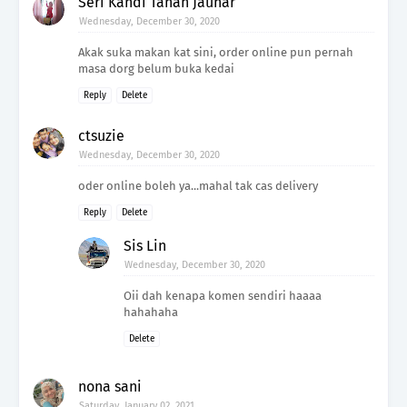
Seri Kandi Tanah Jauhar
Wednesday, December 30, 2020
Akak suka makan kat sini, order online pun pernah
masa dorg belum buka kedai
Reply
Delete
ctsuzie
Wednesday, December 30, 2020
oder online boleh ya...mahal tak cas delivery
Reply
Delete
Sis Lin
Wednesday, December 30, 2020
Oii dah kenapa komen sendiri haaaa
hahahaha
Delete
nona sani
Saturday, January 02, 2021