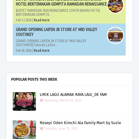
HOTEL BERTEMAKAN GEMPITA RAMADAN RENAISSANCE
BUFFET RAMADAN 2026 RENAISSANCE JOHOR BAHRU HOTEL
BERTEMAKAN GEMPITA...
Feb 12 2026 |
Read more
GRAND OPENING LAIFEN JB STORE AT MID VALLEY
SOUTHKEY
GRAND OPENING LAIFEN JB STORE AT MID VALLEY
SOUTHKEY||Tahniah Laifen...
Feb 05 2026 |
Read more
POPULAR POSTS THIS WEEK
LIRIK LAGU ALAMAK RAYA LAGI_DE FAM
Saturday, March 23, 2024
Resepi Oden Kimchi Ala Family Mart by Suzie
Tuesday, June 15, 2021