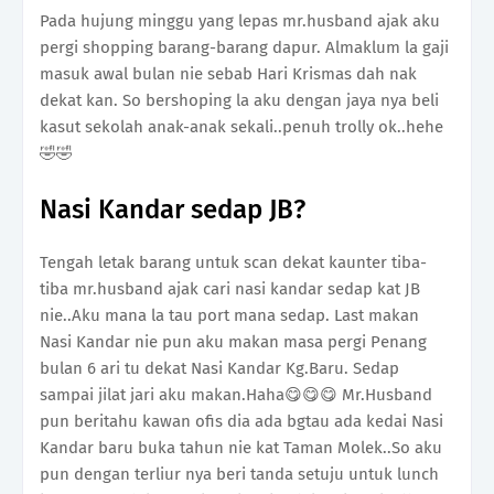
Pada hujung minggu yang lepas mr.husband ajak aku
pergi shopping barang-barang dapur. Almaklum la gaji
masuk awal bulan nie sebab Hari Krismas dah nak
dekat kan. So bershoping la aku dengan jaya nya beli
kasut sekolah anak-anak sekali..penuh trolly ok..hehe
🤣🤣
Nasi Kandar sedap JB?
Tengah letak barang untuk scan dekat kaunter tiba-
tiba mr.husband ajak cari nasi kandar sedap kat JB
nie..Aku mana la tau port mana sedap. Last makan
Nasi Kandar nie pun aku makan masa pergi Penang
bulan 6 ari tu dekat Nasi Kandar Kg.Baru. Sedap
sampai jilat jari aku makan.Haha😋😋😋 Mr.Husband
pun beritahu kawan ofis dia ada bgtau ada kedai Nasi
Kandar baru buka tahun nie kat Taman Molek..So aku
pun dengan terliur nya beri tanda setuju untuk lunch