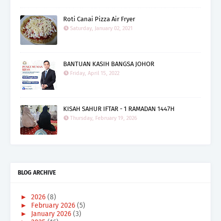
Roti Canai Pizza Air Fryer
Saturday, January 02, 2021
BANTUAN KASIH BANGSA JOHOR
Friday, April 15, 2022
KISAH SAHUR IFTAR - 1 RAMADAN 1447H
Thursday, February 19, 2026
BLOG ARCHIVE
►
2026
(8)
►
February 2026
(5)
►
January 2026
(3)