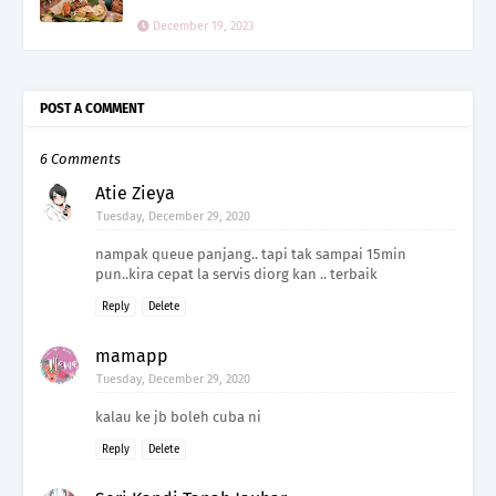
December 19, 2023
POST A COMMENT
6 Comments
Atie Zieya
Tuesday, December 29, 2020
nampak queue panjang.. tapi tak sampai 15min
pun..kira cepat la servis diorg kan .. terbaik
Reply
Delete
mamapp
Tuesday, December 29, 2020
kalau ke jb boleh cuba ni
Reply
Delete