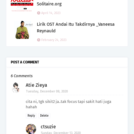
Solitaire.org
April 14, 2023
Lirik OST Andai Itu Takdirnya _Vaneesa
Reynauld
February 24, 2023
POST A COMMENT
6 Comments
Atie Zieya
Tuesday, December 08, 2020
cita ni, tgk sikit2 ja..tak focus tapi sakit hati juga
hahah
Reply
Delete
ctsuzie
Sunday, December 13, 2020