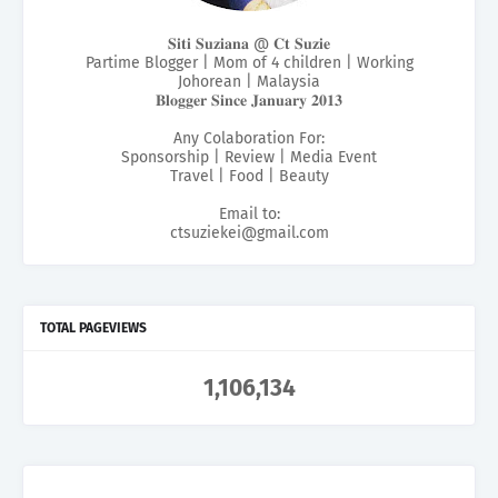
𝐒𝐢𝐭𝐢 𝐒𝐮𝐳𝐢𝐚𝐧𝐚 @ 𝐂𝐭 𝐒𝐮𝐳𝐢𝐞
Partime Blogger | Mom of 4 children | Working
Johorean | Malaysia
𝐁𝐥𝐨𝐠𝐠𝐞𝐫 𝐒𝐢𝐧𝐜𝐞 𝐉𝐚𝐧𝐮𝐚𝐫𝐲 𝟐𝟎𝟏𝟑
Any Colaboration For:
Sponsorship | Review | Media Event
Travel | Food | Beauty
Email to:
ctsuziekei@gmail.com
TOTAL PAGEVIEWS
1,106,134