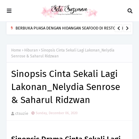
BERBUKA PUASA DENGAN HIDANGAN SEAFOOD DI RESTORAN
BARA IKAN BAKAR SENIBONG
Home
Hiburan
Sinopsis Cinta Sekali Lagi Lakonan_Nelydia
Senrose & Saharul Ridzwan
Sinopsis Cinta Sekali Lagi
Lakonan_Nelydia Senrose
& Saharul Ridzwan
ctsuzie
Sunday, December 06, 2020