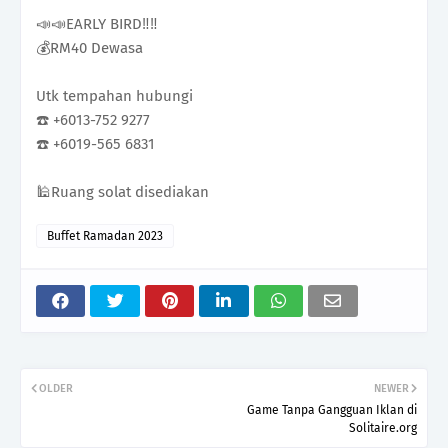
📣📣EARLY BIRD‼️‼️
💰RM40 Dewasa
Utk tempahan hubungi
☎️ +6013-752 9277
☎️ +6019-565 6831
🕌Ruang solat disediakan
Buffet Ramadan 2023
OLDER
NEWER
Game Tanpa Gangguan Iklan di
Solitaire.org