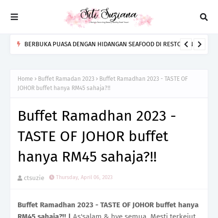
RENAISSANCE JOHOR BAHRU HOTEL RAIKAN GEMPITA RAMADAN
BERSAMA SELEBRITI SHIELA RUSLY & ZAM AKMAL MELALUI
MARRIOT BONVOY MOMENTS
Home
Buffet Ramadan 2023
Buffet Ramadhan 2023 - TASTE OF
JOHOR buffet hanya RM45 sahaja?!!
Buffet Ramadhan 2023 -
TASTE OF JOHOR buffet
hanya RM45 sahaja?!!
ctsuzie
Thursday, April 06, 2023
Buffet Ramadhan 2023 - TASTE OF JOHOR buffet hanya
RM45 sahaja?!! |
As'salam & hye semua..Mesti terkejut