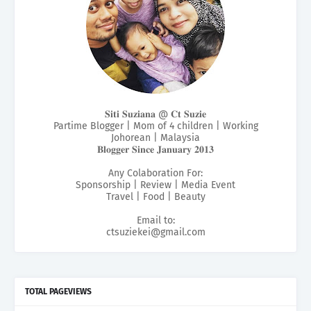
𝐒𝐢𝐭𝐢 𝐒𝐮𝐳𝐢𝐚𝐧𝐚 @ 𝐂𝐭 𝐒𝐮𝐳𝐢𝐞
Partime Blogger | Mom of 4 children | Working
Johorean | Malaysia
𝐁𝐥𝐨𝐠𝐠𝐞𝐫 𝐒𝐢𝐧𝐜𝐞 𝐉𝐚𝐧𝐮𝐚𝐫𝐲 𝟐𝟎𝟏𝟑
Any Colaboration For:
Sponsorship | Review | Media Event
Travel | Food | Beauty
Email to:
ctsuziekei@gmail.com
TOTAL PAGEVIEWS