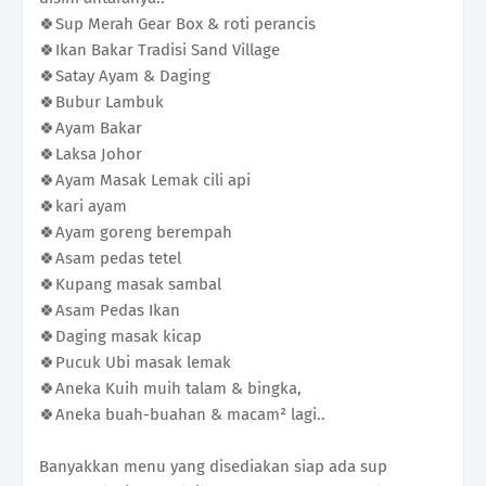
🍀Sup Merah Gear Box & roti perancis
🍀Ikan Bakar Tradisi Sand Village
🍀Satay Ayam & Daging
🍀Bubur Lambuk
🍀Ayam Bakar
🍀Laksa Johor
🍀Ayam Masak Lemak cili api
🍀kari ayam
🍀Ayam goreng berempah
🍀Asam pedas tetel
🍀Kupang masak sambal
🍀Asam Pedas Ikan
🍀Daging masak kicap
🍀Pucuk Ubi masak lemak
🍀Aneka Kuih muih talam & bingka,
🍀Aneka buah-buahan & macam² lagi..
Banyakkan menu yang disediakan siap ada sup