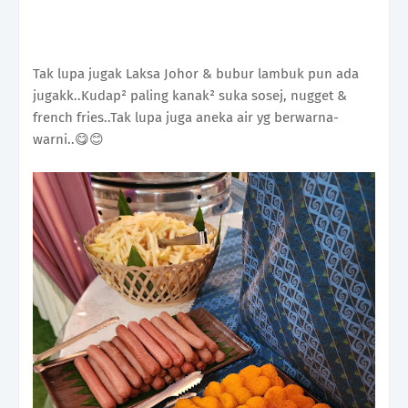
Tak lupa jugak Laksa Johor & bubur lambuk pun ada
jugakk..Kudap² paling kanak² suka sosej, nugget &
french fries..Tak lupa juga aneka air yg berwarna-
warni..😋😊