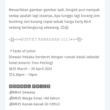
Menarikkan gambar-gambar tadi..Tengok pun nampak
sedap apatah lagi rasanya..Apa tunggu lagi korang jom
booking slot korang cepat sebab harga Early Bird
sedang berlangsung sekarang..😊🤗
꧁•⊹٭𝙱𝚄𝙵𝙵𝙴𝚃 𝚁𝙰𝙼𝙰𝙳𝙷𝙰𝙽 𝟸𝟶𝟸𝟹٭⊹•꧂
📌Taste of Johor
(Dewan Pekaka berderet dengan rumah kedai sebelah
hotel Amerin Tmn Perling)
📅25 March ~ 20 April 2023
⏰️6.30pm ~ 10pm
🅽🅾🆁🅼🅰🅻 🅿🆁🅸🅲🅴
💰RM45 Dewasa
💰RM35 Warga Emas >60 tahun
💰RM25 Kanak-kanak (6~12thn)