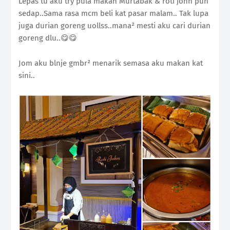
Lepas tu aku try pula makan Murtabak & roti john pun
sedap..Sama rasa mcm beli kat pasar malam.. Tak lupa
juga durian goreng uollss..mana² mesti aku cari durian
goreng dlu..😋😋
Jom aku blnje gmbr² menarik semasa aku makan kat
sini..